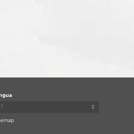
ingua
temap