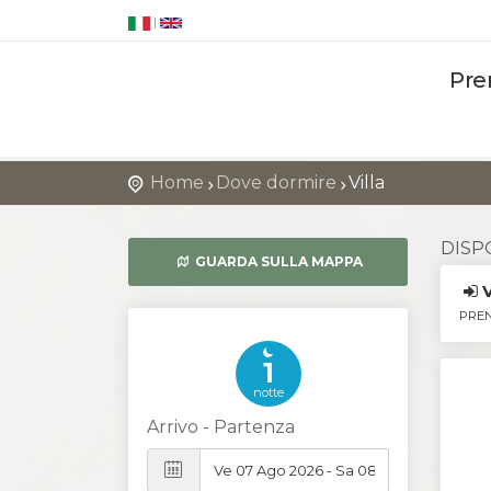
|
Pre
Home
Dove dormire
Villa
DISP
GUARDA SULLA MAPPA
PREN
1
notte
Arrivo - Partenza