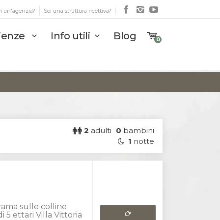
i un'agenzia?
Sei una struttura ricettiva?
rienze
Info utili
Blog
0
2
adulti
0
bambini
1
notte
ama sulle colline
5 ettari Villa Vittoria