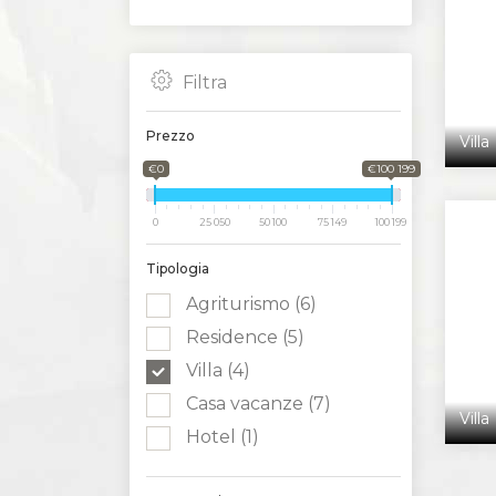
Filtra
Prezzo
Villa
€0
€100 199
0
25 050
50 100
75 149
100 199
Tipologia
Agriturismo (6)
Residence (5)
Villa
(4)
Casa vacanze (7)
Villa
Hotel (1)