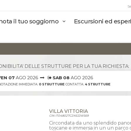
Se
nota il tuo soggiorno
Escursioni ed espe
ONIBILITA' DELLE STRUTTURE PER LA TUA RICHIESTA:
VEN 07
AGO 2026
SAB 08
AGO 2026
OTAZIONE IMMEDIATA:
0 STRUTTURE
CONTATTA:
4 STRUTTURE
VILLA VITTORIA
CIN IT048027C2X6J2WS69
Circondata da uno splendido panor
toscane e immersa in un un parco di 