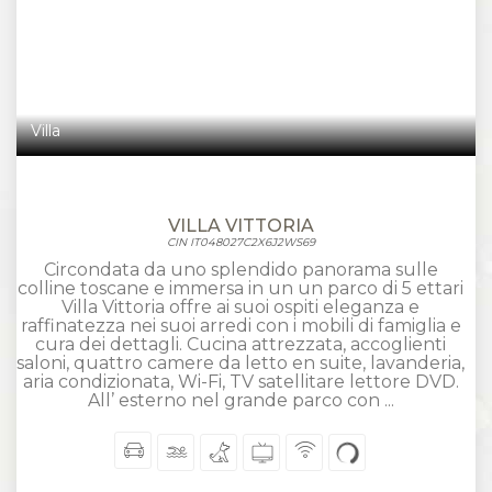
Villa
VILLA VITTORIA
CIN IT048027C2X6J2WS69
Circondata da uno splendido panorama sulle
colline toscane e immersa in un un parco di 5 ettari
Villa Vittoria offre ai suoi ospiti eleganza e
raffinatezza nei suoi arredi con i mobili di famiglia e
cura dei dettagli. Cucina attrezzata, accoglienti
saloni, quattro camere da letto en suite, lavanderia,
aria condizionata, Wi-Fi, TV satellitare lettore DVD.
All’ esterno nel grande parco con ...